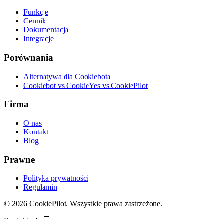
Funkcje
Cennik
Dokumentacja
Integracje
Porównania
Alternatywa dla Cookiebota
Cookiebot vs CookieYes vs CookiePilot
Firma
O nas
Kontakt
Blog
Prawne
Polityka prywatności
Regulamin
©
2026
CookiePilot.
Wszystkie prawa zastrzeżone.