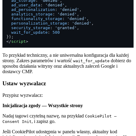
ad_storage
: 
'denied'
,

ad_user_data
: 
'denied'
,

ad_personalization
: 
'denied'
,

analytics_storage
: 
'denied'
,

functionality_storage
: 
'denied'
,

personalization_storage
: 
'denied'
,

security_storage
: 
'granted'
,

wait_for_update
: 
500
</
script
>
To przykład techniczny, a nie uniwersalna konfiguracja dla każdej
strony. Zakres parametrów i wartość
dobierz do
wait_for_update
sposobu działania witryny oraz aktualnych zaleceń Google i
dostawcy CMP.
Ustaw wyzwalacz
Przypisz wyzwalacz:
Inicjalizacja zgody — Wszystkie strony
Nadaj tagowi czytelną nazwę, na przykład
CookiePilot —
, i zapisz go.
Consent Init
Jeśli CookiePilot udostępnia w panelu własny, aktualny kod