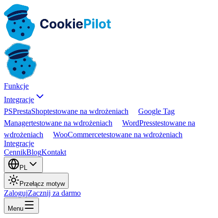
Funkcje
Integracje
PS
PrestaShop
testowane na wdrożeniach
Google Tag
Manager
testowane na wdrożeniach
WordPress
testowane na
wdrożeniach
WooCommerce
testowane na wdrożeniach
Integracje
Cennik
Blog
Kontakt
PL
Przełącz motyw
Zaloguj
Zacznij za darmo
Menu