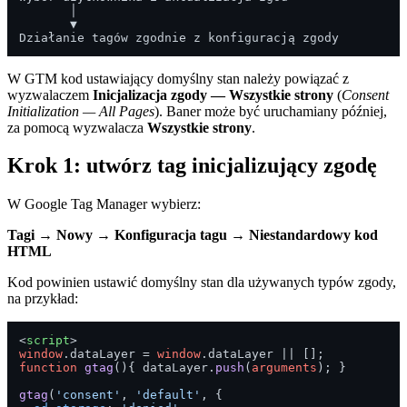
       │

       ▼

W GTM kod ustawiający domyślny stan należy powiązać z
wyzwalaczem
Inicjalizacja zgody — Wszystkie strony
(
Consent
Initialization — All Pages
). Baner może być uruchamiany później,
za pomocą wyzwalacza
Wszystkie strony
.
Krok 1: utwórz tag inicjalizujący zgodę
W Google Tag Manager wybierz:
Tagi → Nowy → Konfiguracja tagu → Niestandardowy kod
HTML
Kod powinien ustawić domyślny stan dla używanych typów zgody,
na przykład:
<
script
>
window
.
dataLayer
 = 
window
.
dataLayer
function
gtag
(
){ dataLayer.
push
(
arguments
); }

gtag
(
'consent'
, 
'default'
, {
