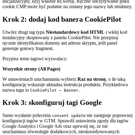
inicjalizacyjny, użyj właśnie tej wersji. Ręczne odczytywanie pliku
cookie CMP może być podatne na zmiany jego nazwy lub struktury.
Krok 2: dodaj kod banera CookiePilot
Utwórz drugi tag typu
Niestandardowy kod HTML
i wklej kod
instalacyjny skopiowany z panelu CookiePilot. Nie przepisuj
ręcznie identyfikatora domeny ani adresu skryptu, jeśli panel
generuje gotowy fragment.
Przypisz temu tagowi wyzwalacz:
Wszystkie strony (All Pages)
W ustawieniach uruchamiania wybierz
Raz na stronę
, o ile taką
konfigurację wskazuje aktualna instrukcja produktu. Przykładowa
nazwa tagu to
.
CookiePilot — Banner
Krok 3: skonfiguruj tagi Google
Samo wysłanie polecenia
nie zastępuje poprawnej
consent update
konfiguracji tagów w GTM. Sprawdź ustawienia zgody dla tagów
Google Analytics i Google Ads oraz upewnij się, że nie
uruchamiasz równolegle dodatkowych, nieskoordynowanych