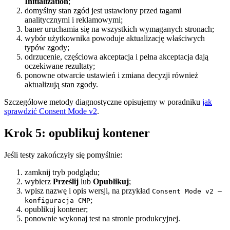
Initialization
;
domyślny stan zgód jest ustawiony przed tagami
analitycznymi i reklamowymi;
baner uruchamia się na wszystkich wymaganych stronach;
wybór użytkownika powoduje aktualizację właściwych
typów zgody;
odrzucenie, częściowa akceptacja i pełna akceptacja dają
oczekiwane rezultaty;
ponowne otwarcie ustawień i zmiana decyzji również
aktualizują stan zgody.
Szczegółowe metody diagnostyczne opisujemy w poradniku
jak
sprawdzić Consent Mode v2
.
Krok 5: opublikuj kontener
Jeśli testy zakończyły się pomyślnie:
zamknij tryb podglądu;
wybierz
Prześlij
lub
Opublikuj
;
wpisz nazwę i opis wersji, na przykład
Consent Mode v2 —
;
konfiguracja CMP
opublikuj kontener;
ponownie wykonaj test na stronie produkcyjnej.