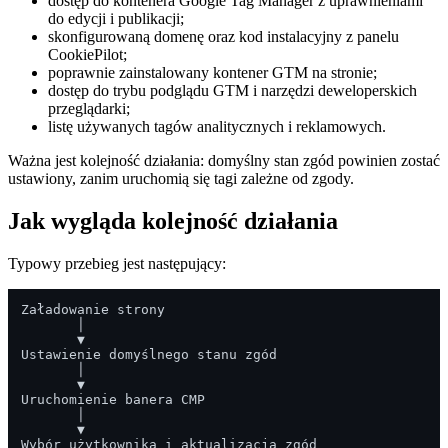
dostęp do kontenera Google Tag Manager z uprawnieniami
do edycji i publikacji;
skonfigurowaną domenę oraz kod instalacyjny z panelu
CookiePilot;
poprawnie zainstalowany kontener GTM na stronie;
dostęp do trybu podglądu GTM i narzędzi deweloperskich
przeglądarki;
listę używanych tagów analitycznych i reklamowych.
Ważna jest kolejność działania: domyślny stan zgód powinien zostać
ustawiony, zanim uruchomią się tagi zależne od zgody.
Jak wygląda kolejność działania
Typowy przebieg jest następujący:
Załadowanie strony

       │

       ▼

Ustawienie domyślnego stanu zgód

       │

       ▼

Uruchomienie banera CMP

       │

       ▼

Wybór użytkownika i aktualizacja zgód
