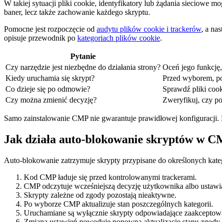
W takiej sytuacji pliki cookie, identyfikatory lub żądania sieciowe 
baner, lecz także zachowanie każdego skryptu.
Pomocne jest rozpoczęcie od
audytu plików cookie i trackerów
, a na
opisuje przewodnik po
kategoriach plików cookie
.
Pytanie
Czy narzędzie jest niezbędne do działania strony?
Oceń jego funkcję
Kiedy uruchamia się skrypt?
Przed wyborem, po 
Co dzieje się po odmowie?
Sprawdź pliki cook
Czy można zmienić decyzję?
Zweryfikuj, czy po
Samo zainstalowanie CMP nie gwarantuje prawidłowej konfiguracji. 
Jak działa auto-blokowanie skryptów w 
Auto-blokowanie zatrzymuje skrypty przypisane do określonych kate
Kod CMP ładuje się przed kontrolowanymi trackerami.
CMP odczytuje wcześniejszą decyzję użytkownika albo ustawi
Skrypty zależne od zgody pozostają nieaktywne.
Po wyborze CMP aktualizuje stan poszczególnych kategorii.
Uruchamiane są wyłącznie skrypty odpowiadające zaakcepto
Zmiana ustawień powoduje ponowną aktualizację stanu zgody.