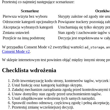
Przetestuj co najmniej następujące scenariusze:
Scenariusz
Oczekiw
Pierwsza wizyta bez wyboru
Skrypty zależne od zgody nie uru
Odrzucenie kategorii opcjonalnych
Powiązane trackery pozostają za
Akceptacja wybranych kategorii
Uruchamiają się tylko skrypty pr
Zmiana ustawień
Stan zgody i zachowanie tagów s
Przejście na inną podstronę
Decyzja jest respektowana w cał
W przypadku Consent Mode v2 zweryfikuj wartości
,
ad_storage
an
Consent Mode v2
.
W sklepie internetowym test powinien objąć między innymi stronę p
Checklista wdrożenia
Zrób inwentaryzację kodu strony, kontenerów tagów, wtyczek
Ustal funkcję oraz kategorię każdego skryptu.
Załaduj mechanizm zarządzania zgodą przed kontrolowanymi t
Ustaw domyślny stan zgody przed uruchomieniem tagów.
Usuń zduplikowane wdrożenia tych samych narzędzi.
Sprawdź osobno odmowę, częściową zgodę i pełną akceptację.
Przetestuj zmianę wcześniejszej decyzji.