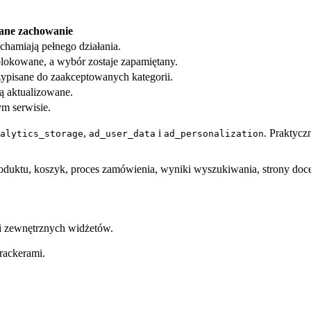
ane zachowanie
chamiają pełnego działania.
blokowane, a wybór zostaje zapamiętany.
zypisane do zaakceptowanych kategorii.
ą aktualizowane.
ym serwisie.
,
i
. Praktycz
alytics_storage
ad_user_data
ad_personalization
roduktu, koszyk, proces zamówienia, wyniki wyszukiwania, strony doc
 i zewnętrznych widżetów.
rackerami.