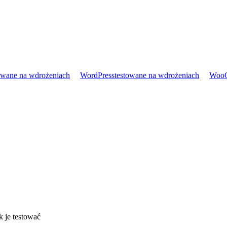
owane na wdrożeniach
WordPress
testowane na wdrożeniach
Woo
k je testować