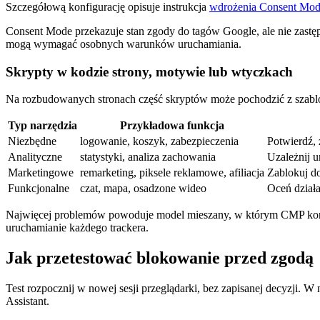
Szczegółową konfigurację opisuje instrukcja
wdrożenia Consent Mod
Consent Mode przekazuje stan zgody do tagów Google, ale nie zastępu
mogą wymagać osobnych warunków uruchamiania.
Skrypty w kodzie strony, motywie lub wtyczkach
Na rozbudowanych stronach część skryptów może pochodzić z szablon
Typ narzędzia
Przykładowa funkcja
Niezbędne
logowanie, koszyk, zabezpieczenia
Potwierdź, 
Analityczne
statystyki, analiza zachowania
Uzależnij u
Marketingowe
remarketing, piksele reklamowe, afiliacja
Zablokuj d
Funkcjonalne
czat, mapa, osadzone wideo
Oceń działa
Najwięcej problemów powoduje model mieszany, w którym CMP kontro
uruchamianie każdego trackera.
Jak przetestować blokowanie przed zgodą
Test rozpocznij w nowej sesji przeglądarki, bez zapisanej decyzji.
Assistant.