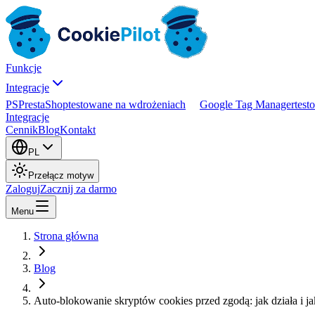
Funkcje
Integracje
PS
PrestaShop
testowane na wdrożeniach
Google Tag Manager
test
Integracje
Cennik
Blog
Kontakt
PL
Przełącz motyw
Zaloguj
Zacznij za darmo
Menu
Strona główna
Blog
Auto-blokowanie skryptów cookies przed zgodą: jak działa i ja