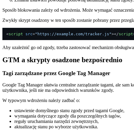
Sposób blokowania zależy od wdrożenia. Może wymagać oznaczenia 
Zwykły skrypt osadzony w ten sposób zostanie pobrany przez przegl
<
script
src
=
"https://example.com/tracker.js"
>
</
script
Aby uzależnić go od zgody, trzeba zastosować mechanizm obsługiwa
GTM a skrypty osadzone bezpośrednio
Tagi zarządzane przez Google Tag Manager
Google Tag Manager ułatwia centralne zarządzanie tagami, ale sam 
użytkownika, jeśli nie ma odpowiednich warunków zgody.
W typowym wdrożeniu należy zadbać o:
ustawienie domyślnego stanu zgody przed tagami Google,
wymagania dotyczące zgody dla poszczególnych tagów,
reguły uruchamiania narzędzi zewnętrznych,
aktualizację stanu po wyborze użytkownika.