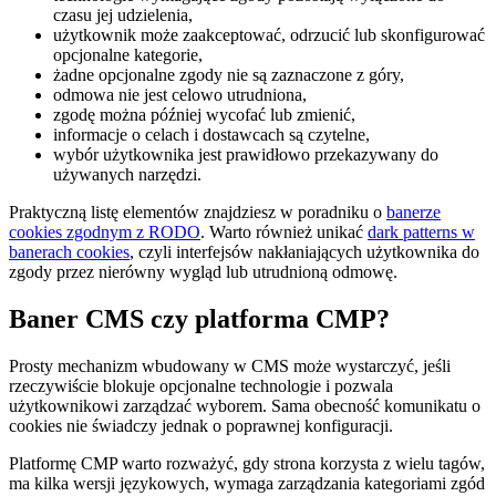
czasu jej udzielenia,
użytkownik może zaakceptować, odrzucić lub skonfigurować
opcjonalne kategorie,
żadne opcjonalne zgody nie są zaznaczone z góry,
odmowa nie jest celowo utrudniona,
zgodę można później wycofać lub zmienić,
informacje o celach i dostawcach są czytelne,
wybór użytkownika jest prawidłowo przekazywany do
używanych narzędzi.
Praktyczną listę elementów znajdziesz w poradniku o
banerze
cookies zgodnym z RODO
. Warto również unikać
dark patterns w
banerach cookies
, czyli interfejsów nakłaniających użytkownika do
zgody przez nierówny wygląd lub utrudnioną odmowę.
Baner CMS czy platforma CMP?
Prosty mechanizm wbudowany w CMS może wystarczyć, jeśli
rzeczywiście blokuje opcjonalne technologie i pozwala
użytkownikowi zarządzać wyborem. Sama obecność komunikatu o
cookies nie świadczy jednak o poprawnej konfiguracji.
Platformę CMP warto rozważyć, gdy strona korzysta z wielu tagów,
ma kilka wersji językowych, wymaga zarządzania kategoriami zgód