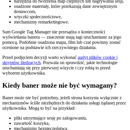
narzędzia do tworzenia map cieplnych lub nagrywania sesji,
osadzone materiały, które przekazują dane zewnętrznym
dostawcom,
wtyczki społecznościowe,
mechanizmy remarketingowe.
Sam Google Tag Manager nie przesądza o konieczności
wyświetlania banera — znaczenie mają tagi uruchamiane za jego
pomocą. Podobnie osadzona mapa, film lub czat powinny zostać
ocenione na podstawie ich rzeczywistego działania.
Przed podjęciem decyzji warto wykonać
audyt plików cookie i
skryptów śledzących
. Pozwala on sprawdzić, jakie technologie
uruchamiają się przy pierwszej wizycie i czy robią to przed
wyborem użytkownika.
Kiedy baner może nie być wymagany?
Baner może nie być potrzebny, jeżeli strona korzysta wyłącznie z
mechanizmów ściśle niezbędnych do działania usługi żądanej przez
użytkownika. Mogą to być na przykład:
pliki utrzymujące sesję po zalogowaniu,
zawartość koszyka,
mechanizmy bezpieczeństwa,