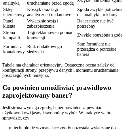
Zwykle potrzebna zgoda
analityką
uruchamiane przed zgodą
Sklep
Koszyk oraz tagi
Zgoda zwykle potrzebna
internetowy
analityczne i reklamowe
dla analityki i reklamy
Panel
Wyłącznie sesja i
Baner może nie być
klienta
zabezpieczenia
potrzebny
Strona
Tagi reklamowe i pomiar
Zwykle potrzebna zgoda
kampanii
konwersji
Sam formularz nie
Formularz
Brak dodatkowego
przesądza o potrzebie
kontaktowy
śledzenia
banera
Tabela ma charakter orientacyjny. Ostateczna ocena zależy od
konfiguracji strony, przepływu danych i momentu uruchamiania
poszczególnych narzędzi.
Co powinien umożliwiać prawidłowo
zaprojektowany baner?
Jeśli strona wymaga zgody, baner powinien zapewniać
użytkownikowi jasny i swobodny wybór. W praktyce warto
sprawdzić, czy:
technologie wymagające zgody pozostają wyłączone do