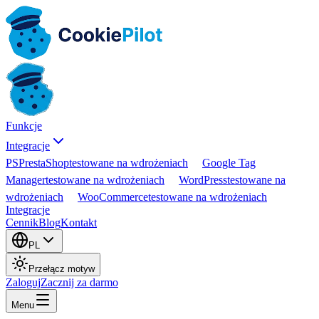
Funkcje
Integracje
PS
PrestaShop
testowane na wdrożeniach
Google Tag
Manager
testowane na wdrożeniach
WordPress
testowane na
wdrożeniach
WooCommerce
testowane na wdrożeniach
Integracje
Cennik
Blog
Kontakt
PL
Przełącz motyw
Zaloguj
Zacznij za darmo
Menu