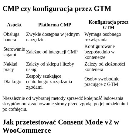
CMP czy konfiguracja przez GTM
Konfiguracja przez
Aspekt
Platforma CMP
GTM
Obsługa
Zwykle dostępna w jednym
Wymaga osobnego
banera
narzędziu
rozwiązania
Konfigurowane
Sterowanie
Zależne od integracji CMP
bezpośrednio w
tagami
kontenerze
Nakład
Zależy od sklepu i liczby
Zależy od złożoności
pracy
usług
kontenera
Zespoły szukające
Osoby swobodnie
Dla kogo
centralnego zarządzania
pracujące z GTM
zgodami
Niezależnie od wybranej metody sprawdź kolejność ładowania
skryptów oraz zachowanie strony przed zgodą, po jej udzieleniu i
po cofnięciu.
Jak przetestować Consent Mode v2 w
WooCommerce