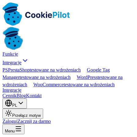
Funkcje
Integracje
PS
PrestaShop
testowane na wdrożeniach
Google Tag
Manager
testowane na wdrożeniach
WordPress
testowane na
wdrożeniach
WooCommerce
testowane na wdrożeniach
Integracje
Cennik
Blog
Kontakt
PL
Przełącz motyw
Zaloguj
Zacznij za darmo
Menu