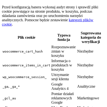
Przed konfiguracją banera wykonaj audyt strony i sprawdź pliki
cookie powstające na stronie produktu, w koszyku, podczas
składania zamówienia oraz po uruchomieniu narzędzi
analitycznych. Pomocne będzie zestawienie
kategorii plików
cookie
.
Sugerowana
Typowa
Plik cookie
kategoria do
funkcja
weryfikacji
Rozpoznawanie
zmian w
Niezbędne
woocommerce_cart_hash
koszyku
Informacja o
produktach w
Niezbędne
woocommerce_items_in_cart
koszyku
Utrzymanie
Niezbędne
wp_woocommerce_session_
sesji klienta
Google
,
Analityczne
_ga
_ga_*
Analytics 4
Pomiar działań
reklamowych
Marketingowe
_gcl_au
Google